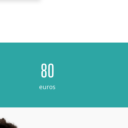
80
euros